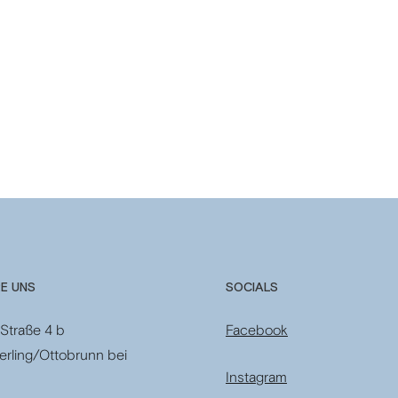
E UNS
SOCIALS
Straße 4 b
Facebook
erling/Ottobrunn bei
Instagram