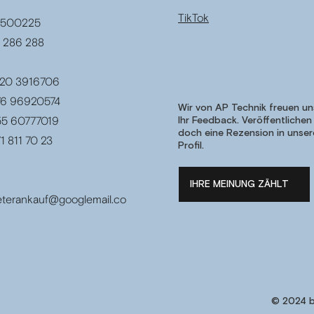
TikTok
94500225
3 286 288
1520 3916706
176 96920574
Wir von AP Technik freuen un
155 60777019
Ihr Feedback. Veröffentlichen
doch eine Rezension in unse
1 811 70 23
Profil.
IHRE MEINUNG ZÄHLT
terankauf@googlemail.co
© 2024 b