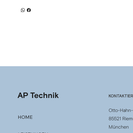
AP Technik
KONTAKTIER
Otto-Hahn-
HOME
85521 Riem
München