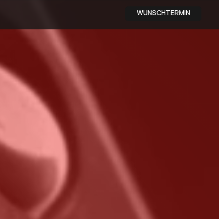
WUNSCHTERMIN
OMMERREIFENWECHSEL
19 €
 Sichtprüfung & Reifendruck-Check
wechsel Winter → Sommer
tprüfung inklusive
fendruck-Check inklusive