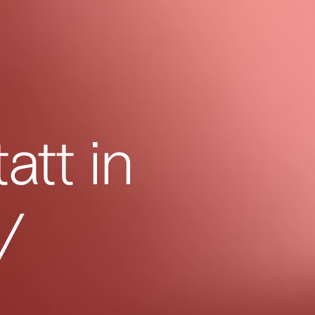
att in
/