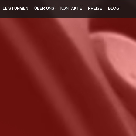
LEISTUNGEN
ÜBER UNS
KONTAKTE
PREISE
BLOG
S
ab
inkl.
- Rad
- Sich
- Rei