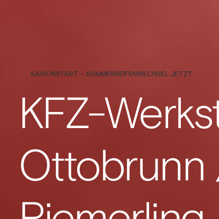
SAISONSTART – SOMMERREIFENWECHSEL JETZT
KFZ-Werkst
Ottobrunn 
Riemerling