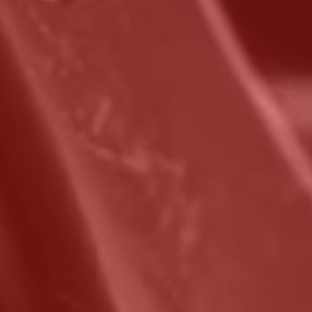
hten optional zubuchbar
JETZT TERMIN ANFRAGEN
+49 15560 777019