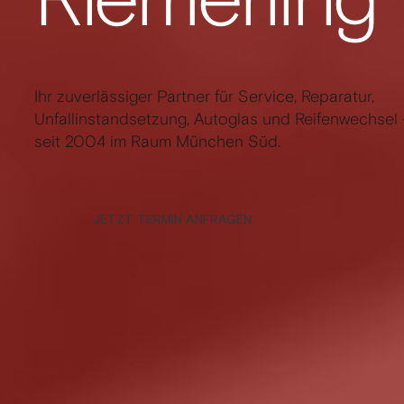
Ihr zuverlässiger Partner für Service, Reparatur,
Unfallinstandsetzung, Autoglas und Reifenwechsel 
seit 2004 im Raum München Süd.
JETZT TERMIN ANFRAGEN